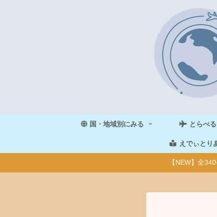
国・地域別にみる
とらべる
えでぃとり
【NEW】全3