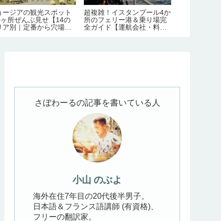
ョージアの観光スポット
超複雑！イスタンブール4か
外国人には不
80ヶ所ぜんぶ見せ【14の
所のフェリー港＆乗り場完
人多めな日本食
リア別｜定番から穴場ま
全ガイド【運航会社・料
ランキング
】
金・主な路線】
さぼわーるの記事を書いている人
小山 のぶよ
海外在住7年目の20代後半男子。
日本語＆フランス語講師 (有資格)、
フリーの翻訳家。