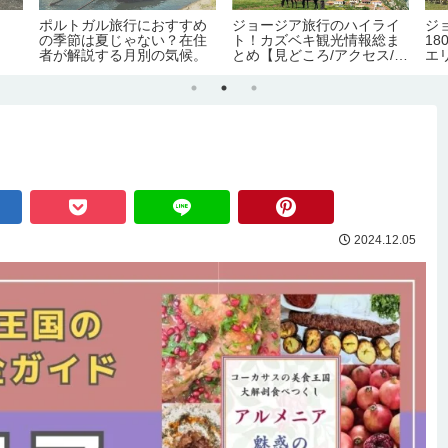
ポルトガル旅行におすすめ
ジョージア旅行のハイライ
ジ
の季節は夏じゃない？在住
ト！カズベキ観光情報総ま
1
者が解説する月別の気候。
とめ【見どころ/アクセス/必
エ
要日数/季節/宿泊/注意点】
で
2024.12.05