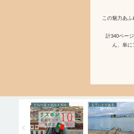
この魅力あふ
計340ペ
ん、単に
ルメニア
とらべる × ポルトガル
えでぃとりある