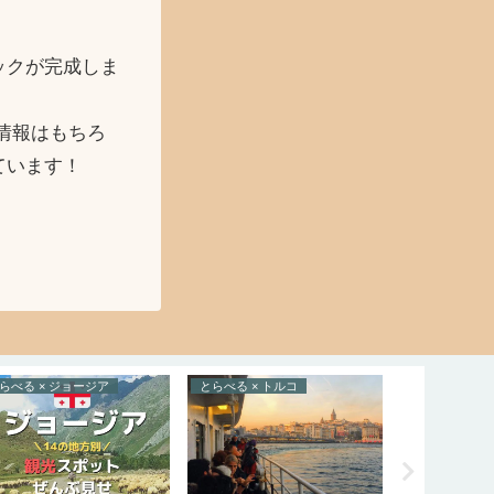
ックが完成しま
情報はもちろ
ています！
らべる × ジョージア
とらべる × トルコ
たべる