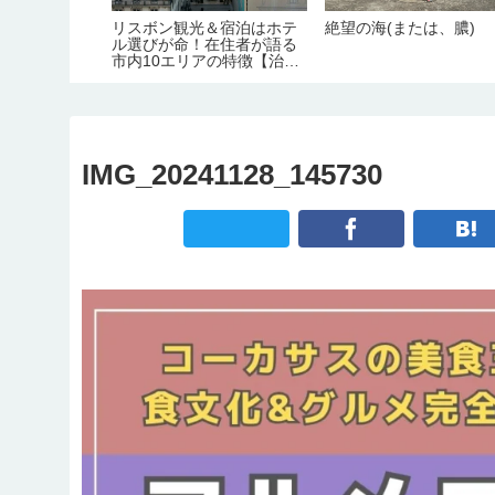
最も美しい
リスボン観光＆宿泊はホテ
絶望の海(または、膿)
ムリ観光完全
ル選びが命！在住者が語る
ろ/グルメ/季
市内10エリアの特徴【治
アクセス/宿
安・交通・おすすめ度】
IMG_20241128_145730