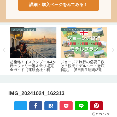
詳細・購入ページをみてみる！
とらべる × トルコ
とらべる × ジョージア
と
ジョージア旅行の必要日数
の
超複雑！イスタンブール4か
ジ
は？観光モデルルート徹底
食事
所のフェリー港＆乗り場完
ト
解説。【5日間/1週間/2週
全ガイド【運航会社・料
と
間】
金・主な路線】
要
IMG_20241024_162313
2024.12.30