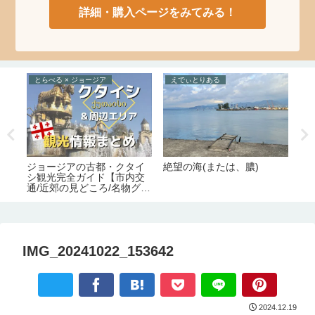
詳細・購入ページをみてみる！
とらべる × ジョージア
えでぃとりある
た
ョー
ジョージアの古都・クタイ
絶望の海(または、膿)
ト
と
シ観光完全ガイド【市内交
す
務
通/近郊の見どころ/名物グル
ー
可
メ/宿情報】
弊
IMG_20241022_153642
2024.12.19