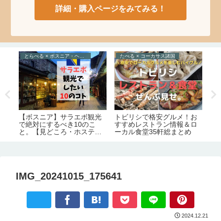
詳細・購入ページをみてみる！
とらべる × ボスニア・ヘルツェゴビナ
たべる × コーカサス諸国
え
ョー
トビリシで格安グルメ！お
絶
【ボスニア】サラエボ観光
と
すすめレストラン情報＆ロ
で絶対にするべき10のこ
務
ーカル食堂35軒総まとめ
と。【見どころ・ホステル
可
情報】
弊
IMG_20241015_175641
2024.12.21