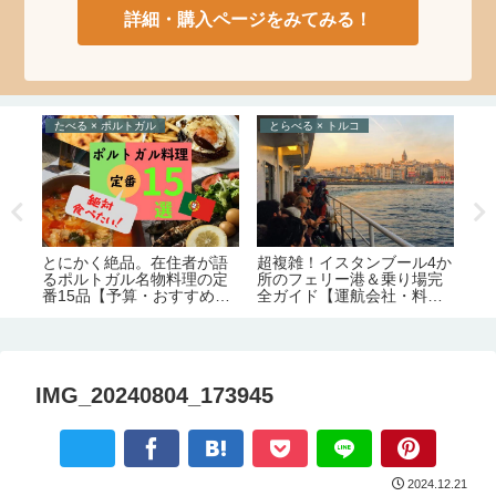
詳細・購入ページをみてみる！
たべる × ポルトガル
とらべる × トルコ
と
ジ
とにかく絶品。在住者が語
超複雑！イスタンブール4か
シ
るポルトガル名物料理の定
所のフェリー港＆乗り場完
通
番15品【予算・おすすめレ
全ガイド【運航会社・料
メ
ストラン情報】
金・主な路線】
IMG_20240804_173945
2024.12.21