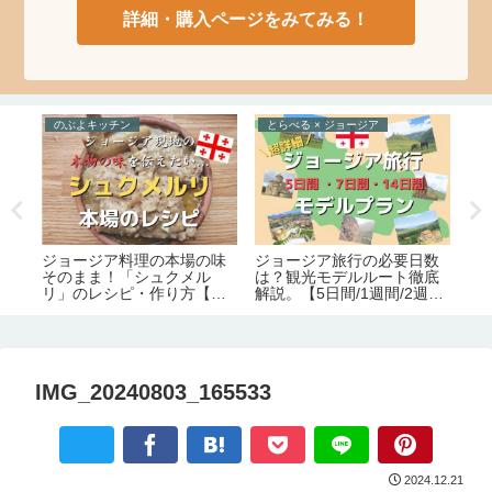
詳細・購入ページをみてみる！
のぶよキッチン
とらべる × ジョージア
た
め
ジョージア料理の本場の味
ジョージア旅行の必要日数
外
住
そのまま！「シュクメル
は？観光モデルルート徹底
人
。
リ」のレシピ・作り方【の
解説。【5日間/1週間/2週
ラ
ぶよキッチン#11】
間】
IMG_20240803_165533
2024.12.21