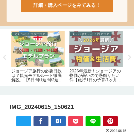
詳細・購入ページをみてみる！
とらべる × ジョージア
らいふすたいる × 西アジア
と
ジョージア旅行の必要日数
2026年最新！ジョージアの
光
ジ
は？観光モデルルート徹底
物価が高いので愚痴りたい
ト
解説。【5日間/1週間/2週
件【旅行1日の予算/1ヶ月の
ル
と
間】
生活費】
要
IMG_20240615_150621
2024.06.15