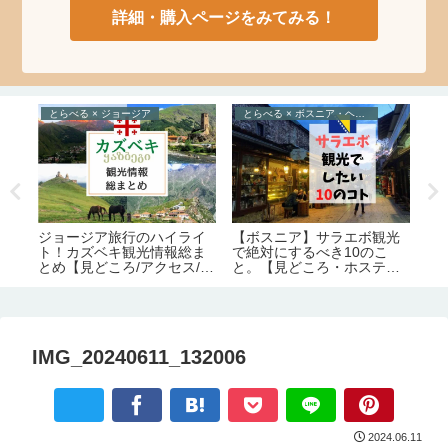
詳細・購入ページをみてみる！
とらべる × ジョージア
とらべる × ボスニア・ヘルツェゴビナ
え
数
絶
ジョージア旅行のハイライ
【ボスニア】サラエボ観光
底
ト！カズベキ観光情報総ま
で絶対にするべき10のこ
週
とめ【見どころ/アクセス/必
と。【見どころ・ホステル
要日数/季節/宿泊/注意点】
情報】
IMG_20240611_132006
2024.06.11