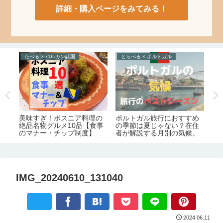
詳細・購入ページをみてみる！
たべる × バルカン諸国
とらべる × ポルトガル
た
ト
ポルトガル旅行におすすめ
ト
美味すぎ！ボスニア料理の
の
の季節は夏じゃない？在住
す
絶品名物グルメ10品【食事
ま
者が解説する月別の気候。
ー
のマナー・チップ制度】
IMG_20240610_131040
2024.06.11