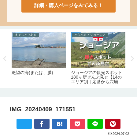
詳細・購入ページをみてみる！
えでぃとりある
とらべる × ジョージア
た
絶望の海(または、膿)
ジョージアの観光スポット
テ
と
180ヶ所ぜんぶ見せ【14の
る
る
エリア別｜定番から穴場ま
番
で】
ス
IMG_20240409_171551
2024.07.02