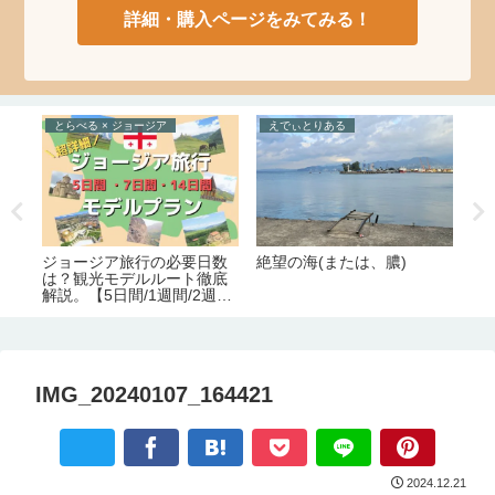
詳細・購入ページをみてみる！
とらべる × ジョージア
えでぃとりある
と
ジョージア旅行の必要日数
絶望の海(または、膿)
ジ
全
は？観光モデルルート徹底
ト
/季
解説。【5日間/1週間/2週
と
間】
要
IMG_20240107_164421
2024.12.21