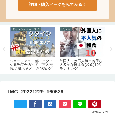
詳細・購入ページをみてみる！
とらべる × ジョージア
たべる
え
お
ジョージアの古都・クタイ
絶
外国人には不人気？苦手な
ロ
シ観光完全ガイド【市内交
人多めな日本食(和食)10品
通/近郊の見どころ/名物グル
ランキング
メ/宿情報】
IMG_20221229_160629
2024.12.21