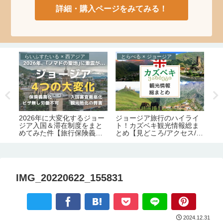
詳細・購入ページをみてみる！
らいふすたいる × 西アジア
とらべる × ジョージア
た
2026年に大変化するジョー
テ
ジョージア旅行のハイライ
と
ジア入国＆滞在制度をまと
る
ト！カズベキ観光情報総ま
る
めてみた件【旅行保険義務
とめ【見どころ/アクセス/必
番
化｜労働許可証＆滞在許可
要日数/季節/宿泊/注意点】
ス
証の義務化｜観光地化の弊
害】
IMG_20220622_155831
2024.12.31