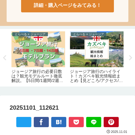
詳細・購入ページをみてみる！
とらべる × ジョージア
とらべる × ジョージア
た
ジョージア旅行の必要日数
。
ジョージア旅行のハイライ
様
は？観光モデルルート徹底
お
ト！カズベキ観光情報総ま
の
解説。【5日間/1週間/2週
文化
とめ【見どころ/アクセス/必
【
間】
要日数/季節/宿泊/注意点】
20251101_112621
2025.11.01