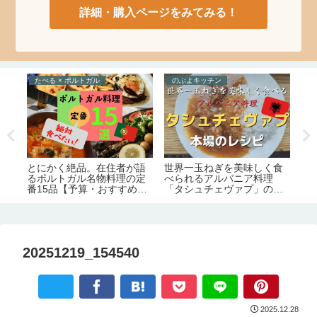
詳細・購入ページをみてみる！
たべる × ポルトガル
のぶよキッチン
た
ム
世界一玉ねぎを美味しく食
ト
とにかく絶品。在住者が語
大ス
べられるアルバニア料理
す
るポルトガル名物料理の定
ア
「タシュチェヴァプ」のレ
ー
番15品【予算・おすすめレ
シピ・作り方【のぶよキッ
ストラン情報】
チン#16】
20251219_154540
2025.12.28