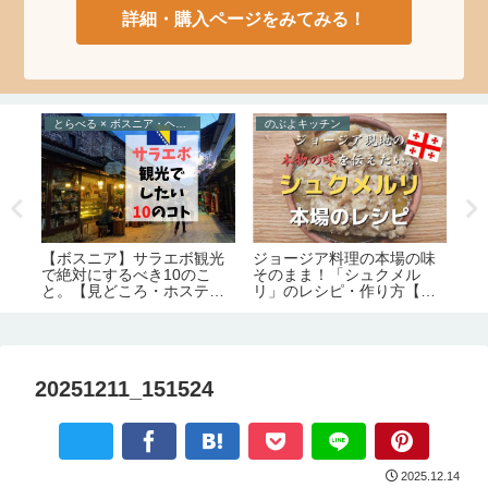
詳細・購入ページをみてみる！
とらべる × ボスニア・ヘルツェゴビナ
のぶよキッチン
と
お
ジョージア料理の本場の味
ジ
【ボスニア】サラエボ観光
ロ
そのまま！「シュクメル
は
で絶対にするべき10のこ
リ」のレシピ・作り方【の
解
と。【見どころ・ホステル
ぶよキッチン#11】
間
情報】
20251211_151524
2025.12.14