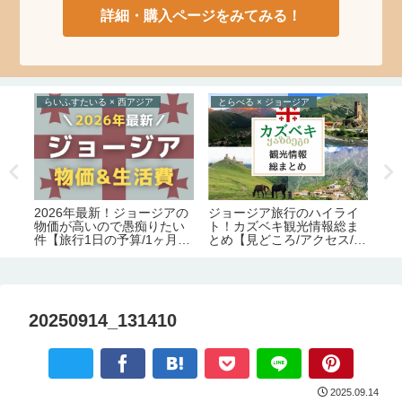
詳細・購入ページをみてみる！
らいふすたいる × 西アジア
とらべる × ジョージア
と
2026年最新！ジョージアの
ポ
の
ジョージア旅行のハイライ
物価が高いので愚痴りたい
の
食事
ト！カズベキ観光情報総ま
件【旅行1日の予算/1ヶ月の
者
とめ【見どころ/アクセス/必
生活費】
要日数/季節/宿泊/注意点】
20250914_131410
2025.09.14