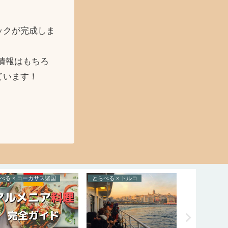
ックが完成しま
情報はもちろ
ています！
べる × コーカサス諸国
とらべる × トルコ
たべる × バ