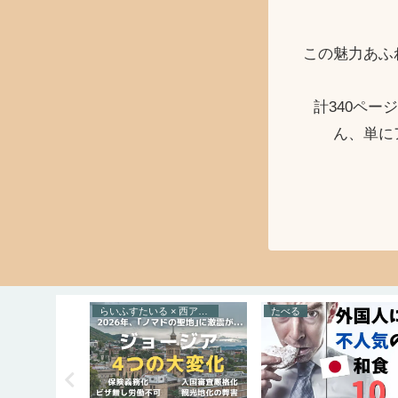
この魅力あふ
計340ペ
ん、単に
ルトガル
らいふすたいる × 西アジア
たべる