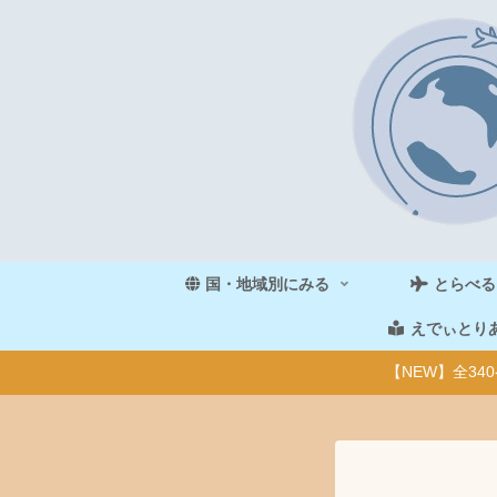
国・地域別にみる
とらべる
えでぃとり
【NEW】全3