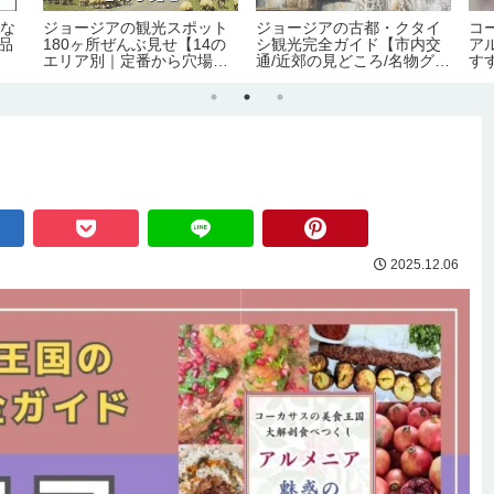
手な
ジョージアの観光スポット
ジョージアの古都・クタイ
コ
0品
180ヶ所ぜんぶ見せ【14の
シ観光完全ガイド【市内交
ア
エリア別｜定番から穴場ま
通/近郊の見どころ/名物グル
す
で】
メ/宿情報】
化
2025.12.06