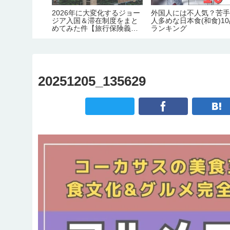
＆宿泊はホテ
2026年に大変化するジョー
外国人には不人気？苦
在住者が語る
ジア入国＆滞在制度をまと
人多めな日本食(和食)1
の特徴【治
めてみた件【旅行保険義務
ランキング
すすめ度】
化｜労働許可証＆滞在許可
証の義務化｜観光地化の弊
害】
20251205_135629