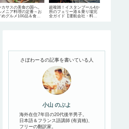
ーカサスの美食の国へ。
超複雑！イスタンブール4か
美味すぎ！ボ
ルメニア料理の定番～お
所のフェリー港＆乗り場完
絶品名物グル
すめグルメ100品＆食文
全ガイド【運航会社・料
のマナー・チ
完全ガイド
金・主な路線】
さぼわーるの記事を書いている人
小山 のぶよ
海外在住7年目の20代後半男子。
日本語＆フランス語講師 (有資格)、
フリーの翻訳家。