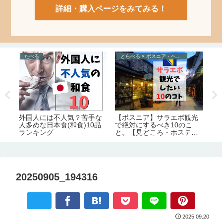
詳細・購入ページをみてみる！
たべる
とらべる × ボスニア・ヘルツェゴビナ
と
ョー
外国人には不人気？苦手な
【ボスニア】サラエボ観光
ジ
と
人多めな日本食(和食)10品
で絶対にするべき10のこ
ト
務
ランキング
と。【見どころ・ホステル
と
可
情報】
要
弊
20250905_194316
2025.09.20