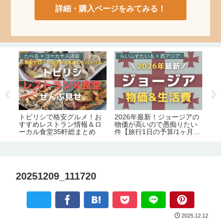
詳細・購入ページをみてみる！
たべる × コーカサス諸国
らいふすたいる × 西アジア
ら
トビリシで格安グルメ！お
2026年最新！ジョージアの
2
品
すすめレストラン情報＆ロ
物価が高いので愚痴りたい
ジ
4品
ーカル食堂35軒総まとめ
件【旅行1日の予算/1ヶ月の
め
生活費】
化
証
害
20251209_111720
2025.12.12