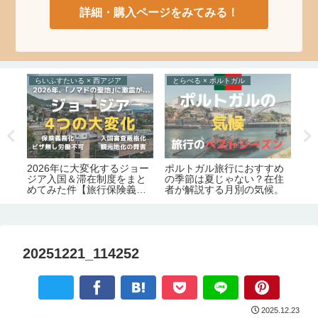
詳細・購入ページをみてみる！
らいふすたいる × 西アジア
とらべる × ポルトガル
と
2026年に大変化するジョー
ポルトガル旅行におすすめ
語
ジ
ジア入国＆滞在制度をまと
の季節は夏じゃない？在住
定
ト
めてみた件【旅行保険義務
者が解説する月別の気候。
めレ
と
化｜労働許可証＆滞在許可
要
証の義務化｜観光地化の弊
害】
20251221_114252
2025.12.23