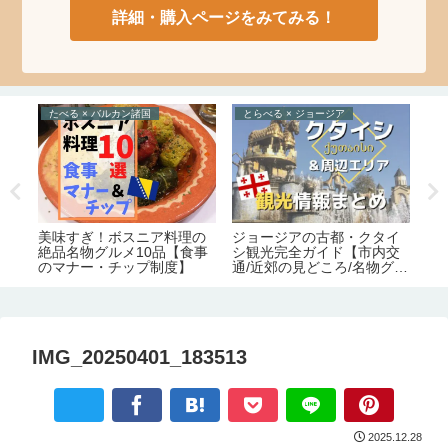
詳細・購入ページをみてみる！
たべる × バルカン諸国
とらべる × ジョージア
た
ョー
ジョージアの古都・クタイ
ト
美味すぎ！ボスニア料理の
と
シ観光完全ガイド【市内交
す
絶品名物グルメ10品【食事
務
通/近郊の見どころ/名物グル
ー
のマナー・チップ制度】
可
メ/宿情報】
弊
IMG_20250401_183513
2025.12.28