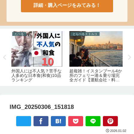
詳細・購入ページをみてみる！
たべる
とらべる × トルコ
た
味
外国人には不人気？苦手な
超複雑！イスタンブール4か
美
人多めな日本食(和食)10品
所のフェリー港＆乗り場完
絶
の
ランキング
全ガイド【運航会社・料
の
金・主な路線】
IMG_20250306_151818
2026.01.02