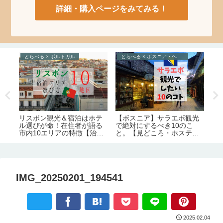
詳細・購入ページをみてみる！
とらべる × ポルトガル
とらべる × ボスニア・ヘルツェゴビナ
と
ジ
の
リスボン観光＆宿泊はホテ
【ボスニア】サラエボ観光
1
食事
ル選びが命！在住者が語る
で絶対にするべき10のこ
エ
市内10エリアの特徴【治
と。【見どころ・ホステル
で
安・交通・おすすめ度】
情報】
IMG_20250201_194541
2025.02.04