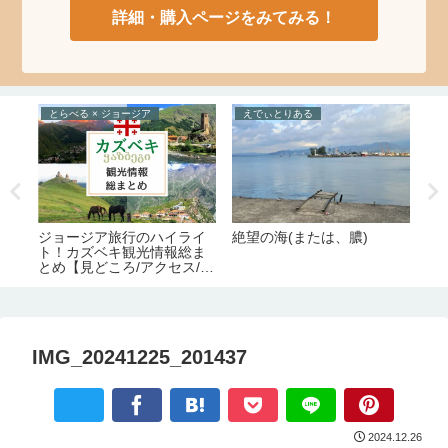
詳細・購入ページをみてみる！
とらべる × ジョージア
えでぃとりある
数
絶望の海(または、膿)
ジョージア旅行のハイライ
【
底
ト！カズベキ観光情報総ま
で
週
とめ【見どころ/アクセス/必
と
要日数/季節/宿泊/注意点】
情
IMG_20241225_201437
2024.12.26