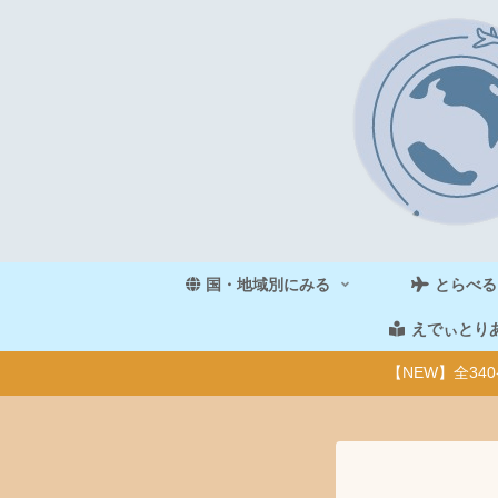
国・地域別にみる
とらべる
えでぃとり
【NEW】全3