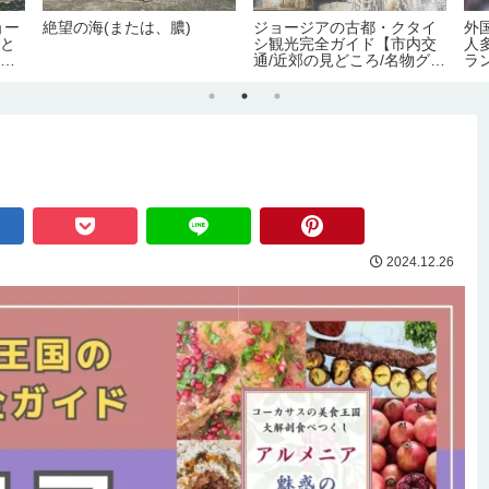
ョー
絶望の海(または、膿)
ジョージアの古都・クタイ
外
まと
シ観光完全ガイド【市内交
人
義務
通/近郊の見どころ/名物グル
ラ
許可
メ/宿情報】
の弊
2024.12.26