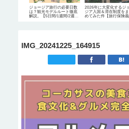
観光スポット
ジョージア旅行の必要日数
2026年に大変化するジ
ぶ見せ【14の
は？観光モデルルート徹底
ジア入国＆滞在制度を
番から穴場ま
解説。【5日間/1週間/2週
めてみた件【旅行保険
間】
化｜労働許可証＆滞在
証の義務化｜観光地化
害】
IMG_20241225_164915