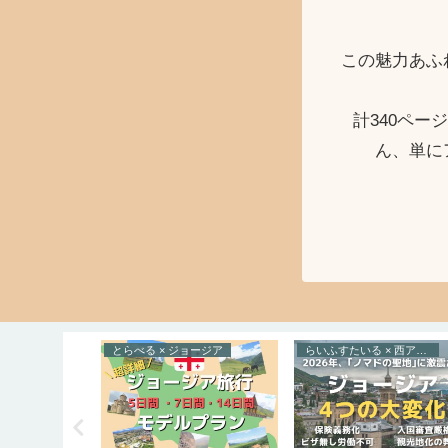
この魅力あふ
計340ペ
ん、単に
ョージア
とらべる × ジョージア
らいふすたいる × 西アジア