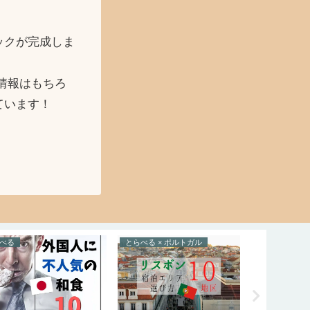
ックが完成しま
情報はもちろ
ています！
べる
とらべる × ポルトガル
たべる × コ