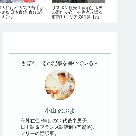
国人には不人気？苦手な
リスボン観光＆宿泊はホテ
トビリシで格
多めな日本食(和食)10品
ル選びが命！在住者が語る
すすめレスト
ンキング
市内10エリアの特徴【治
ーカル食堂3
安・交通・おすすめ度】
さぼわーるの記事を書いている人
小山 のぶよ
海外在住7年目の20代後半男子。
日本語＆フランス語講師 (有資格)、
フリーの翻訳家。