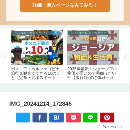
詳細・購入ページをみてみる！
とらべる × ボスニア・ヘルツェゴビナ
らいふすたいる × 西アジア
の
め
2026年最新！ジョージアの
ジ
ボスニア・ヘルツェゴビナ
住
物価が高いので愚痴りたい
そ
旅行＆観光でできる10のこ
。
件【旅行1日の予算/1ヶ月の
リ
と【定番・穴場スポット制
生活費】
ぶ
覇】
IMG_20241214_172845
2024.12.14