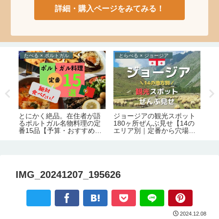
詳細・購入ページをみてみる！
たべる × ポルトガル
とらべる × ジョージア
イ
ジョージアの観光スポット
とにかく絶品。在住者が語
【
交
180ヶ所ぜんぶ見せ【14の
るポルトガル名物料理の定
で
グル
エリア別｜定番から穴場ま
番15品【予算・おすすめレ
と
で】
ストラン情報】
情
IMG_20241207_195626
2024.12.08