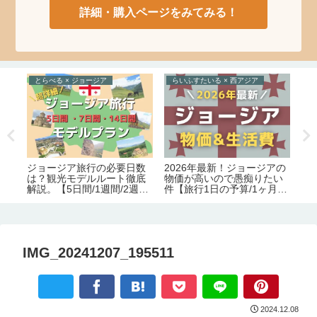
詳細・購入ページをみてみる！
とらべる × ジョージア
らいふすたいる × 西アジア
た
ジョージア旅行の必要日数
2026年最新！ジョージアの
ト
の
は？観光モデルルート徹底
物価が高いので愚痴りたい
す
食事
解説。【5日間/1週間/2週
件【旅行1日の予算/1ヶ月の
ー
間】
生活費】
IMG_20241207_195511
2024.12.08