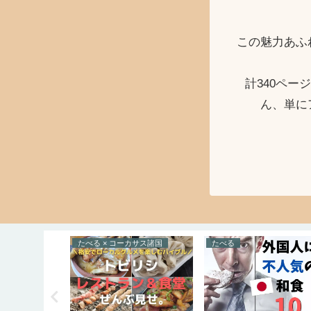
この魅力あふ
計340ペ
ん、単に
とらべる × ボスニア・ヘルツェゴビナ
たべる × コーカサス諸国
たべる