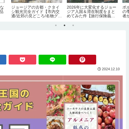
手な
ジョージアの古都・クタイ
2026年に大変化するジョー
ポ
0品
シ観光完全ガイド【市内交
ジア入国＆滞在制度をまと
の
通/近郊の見どころ/名物グル
めてみた件【旅行保険義務
者
メ/宿情報】
化｜労働許可証＆滞在許可
証の義務化｜観光地化の弊
害】
2024.12.10