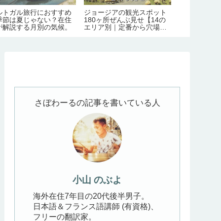
ルトガル旅行におすすめ
ジョージアの観光スポット
ジョージア旅
季節は夏じゃない？在住
180ヶ所ぜんぶ見せ【14の
ト！カズベキ
が解説する月別の気候。
エリア別｜定番から穴場ま
とめ【見どこ
で】
要日数/季節/
さぼわーるの記事を書いている人
小山 のぶよ
海外在住7年目の20代後半男子。
日本語＆フランス語講師 (有資格)、
フリーの翻訳家。