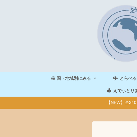
国・地域別にみる
とらべる
えでぃとり
【NEW】全3