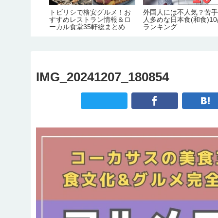
ルツェゴビナ
トビリシで格安グルメ！お
外国人には不人気？苦
きる10のこ
すすめレストラン情報＆ロ
人多めな日本食(和食)1
場スポット制
ーカル食堂35軒総まとめ
ランキング
IMG_20241207_180854