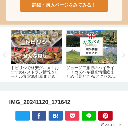
詳細・購入ページをみてみる！
たべる × コーカサス諸国
とらべる × ジョージア
ら
トビリシで格安グルメ！お
2
の
ジョージア旅行のハイライ
すすめレストラン情報＆ロ
ジ
食事
ト！カズベキ観光情報総ま
ーカル食堂35軒総まとめ
め
とめ【見どころ/アクセス/必
化
要日数/季節/宿泊/注意点】
証
害
IMG_20241120_171642
2024.12.19