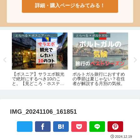
詳細・購入ページをみてみる！
とらべる × ボスニア・ヘルツェゴビナ
とらべる × ポルトガル
え
ポルトガル旅行におすすめ
絶
な
【ボスニア】サラエボ観光
の季節は夏じゃない？在住
品
で絶対にするべき10のこ
者が解説する月別の気候。
と。【見どころ・ホステル
情報】
IMG_20241106_161851
2024.12.19