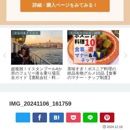
詳細・購入ページをみてみる！
とらべる × トルコ
たべる × バルカン諸国
と
アの
ジ
超複雑！イスタンブール4か
美味すぎ！ボスニア料理の
い
シ
所のフェリー港＆乗り場完
絶品名物グルメ10品【食事
月の
通
全ガイド【運航会社・料
のマナー・チップ制度】
メ
金・主な路線】
IMG_20241106_161759
2024.12.19