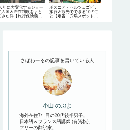
026年に大変化するジョー
ボスニア・ヘルツェゴビナ
超複雑！イス
ア入国＆滞在制度をまと
旅行＆観光でできる10のこ
所のフェリー
てみた件【旅行保険義務
と【定番・穴場スポット制
全ガイド【運
｜労働許可証＆滞在許可
覇】
金・主な路線
の義務化｜観光地化の弊
】
さぼわーるの記事を書いている人
小山 のぶよ
海外在住7年目の20代後半男子。
日本語＆フランス語講師 (有資格)、
フリーの翻訳家。