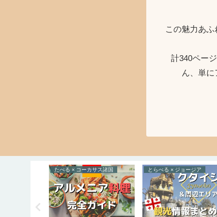
この魅力あふ
計340ペ
ん、単に
らいふすたいる × 西アジア
たべる × コーカサス諸国
とらべる × ジョージア