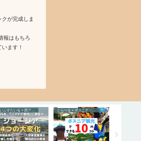
ックが完成しま
情報はもちろ
ています！
らいふすたいる × 西アジア
とらべる × ボスニア・ヘルツェゴビナ
とらべる × ト