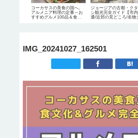
！ジョージアの
コーカサスの美食の国へ。
ジョージアの古都・ク
で愚痴りたい
アルメニア料理の定番～お
シ観光完全ガイド【市
予算/1ヶ月の
すすめグルメ100品＆食文
通/近郊の見どころ/名物
化完全ガイド
メ/宿情報】
IMG_20241027_162501