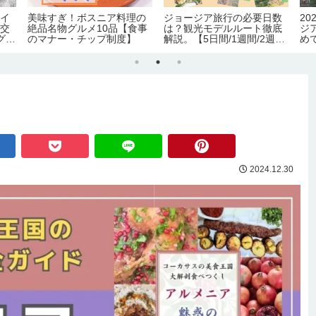
タイ
美味すぎ！ボスニア料理の
ジョージア旅行の必要日数
2
内交
絶品名物グルメ10品【食事
は？観光モデルルート徹底
ジ
グル
のマナー・チップ制度】
解説。【5日間/1週間/2週
め
間】
化
証
害
2024.12.30