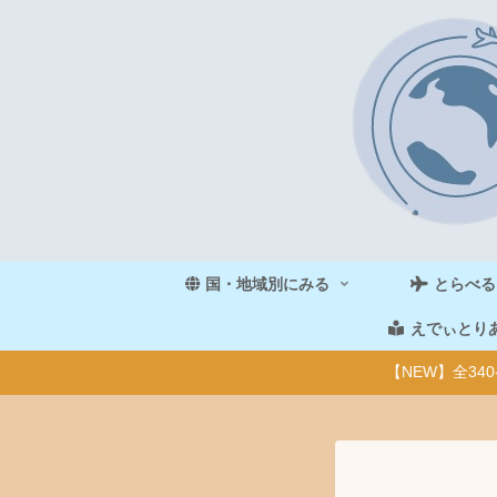
国・地域別にみる
とらべる
えでぃとり
【NEW】全3