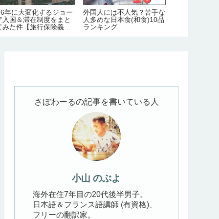
026年に大変化するジョー
外国人には不人気？苦手な
ジョージア料
ア入国＆滞在制度をまと
人多めな日本食(和食)10品
そのまま！「
てみた件【旅行保険義務
ランキング
リ」のレシピ
｜労働許可証＆滞在許可
ぶよキッチン
の義務化｜観光地化の弊
】
さぼわーるの記事を書いている人
小山 のぶよ
海外在住7年目の20代後半男子。
日本語＆フランス語講師 (有資格)、
フリーの翻訳家。