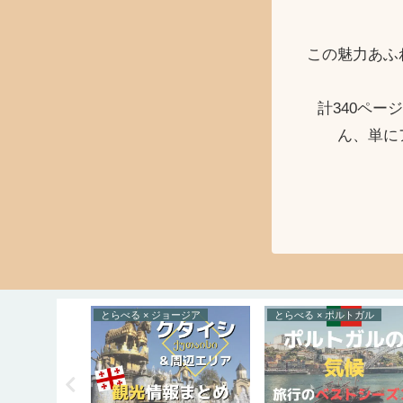
この魅力あふ
計340ペ
ん、単に
ルトガル
とらべる × ジョージア
とらべる × ポルトガル