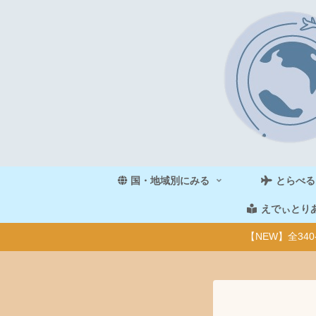
国・地域別にみる
とらべる
えでぃとり
【NEW】全3