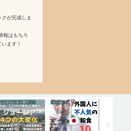
ックが完成しま
情報はもちろ
ています！
らいふすたいる × 西アジア
たべる
のぶよキッチ