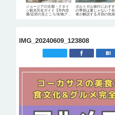
＆宿泊はホテ
ジョージアの古都・クタイ
ポルトガル旅行におす
在住者が語る
シ観光完全ガイド【市内交
の季節は夏じゃない？
の特徴【治
通/近郊の見どころ/名物グル
者が解説する月別の気
すすめ度】
メ/宿情報】
IMG_20240609_123808