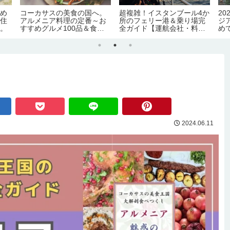
すめ
コーカサスの美食の国へ。
超複雑！イスタンブール4か
2
在住
アルメニア料理の定番～お
所のフェリー港＆乗り場完
ジ
候。
すすめグルメ100品＆食文
全ガイド【運航会社・料
め
化完全ガイド
金・主な路線】
化
証
害
2024.06.11