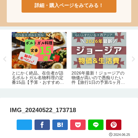
詳細・購入ページをみてみる！
たべる × ポルトガル
らいふすたいる × 西アジア
た
数
2026年最新！ジョージアの
とにかく絶品。在住者が語
外
底
物価が高いので愚痴りたい
るポルトガル名物料理の定
人
週
件【旅行1日の予算/1ヶ月の
番15品【予算・おすすめレ
ラ
生活費】
ストラン情報】
IMG_20240522_173718
2024.06.25