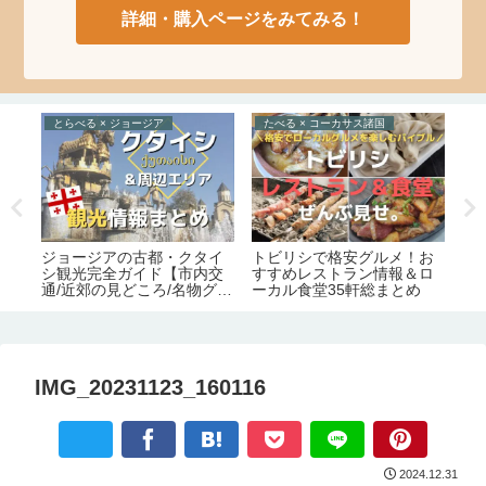
詳細・購入ページをみてみる！
とらべる × ジョージア
たべる × コーカサス諸国
と
数
ジョージアの古都・クタイ
トビリシで格安グルメ！お
超
底
シ観光完全ガイド【市内交
すすめレストラン情報＆ロ
所
週
通/近郊の見どころ/名物グル
ーカル食堂35軒総まとめ
全
メ/宿情報】
金
IMG_20231123_160116
2024.12.31