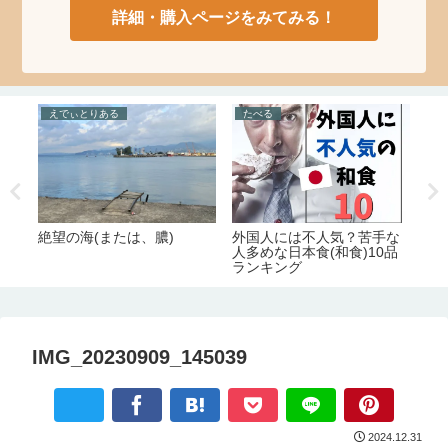
詳細・購入ページをみてみる！
えでぃとりある
たべる
た
絶望の海(または、膿)
。
外国人には不人気？苦手な
美
お
人多めな日本食(和食)10品
絶
文化
ランキング
の
IMG_20230909_145039
2024.12.31