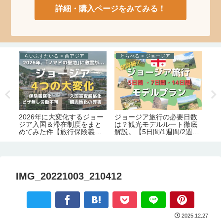
詳細・購入ページをみてみる！
らいふすたいる × 西アジア
とらべる × ジョージア
と
め
2026年に大変化するジョー
ジョージア旅行の必要日数
ジ
住
ジア入国＆滞在制度をまと
は？観光モデルルート徹底
シ
。
めてみた件【旅行保険義務
解説。【5日間/1週間/2週
通
化｜労働許可証＆滞在許可
間】
メ
証の義務化｜観光地化の弊
害】
IMG_20221003_210412
2025.12.27