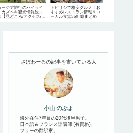
ョージア旅行のハイライ
トビリシで格安グルメ！お
ジョージアの
！カズベキ観光情報総ま
すすめレストラン情報＆ロ
シ観光完全ガ
め【見どころ/アクセス/必
ーカル食堂35軒総まとめ
通/近郊の見
日数/季節/宿泊/注意点】
メ/宿情報】
さぼわーるの記事を書いている人
小山 のぶよ
海外在住7年目の20代後半男子。
日本語＆フランス語講師 (有資格)、
フリーの翻訳家。