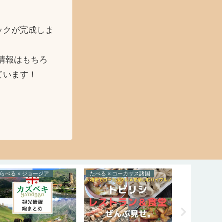
ックが完成しま
情報はもちろ
ています！
らべる × ジョージア
たべる × コーカサス諸国
とらべる × 