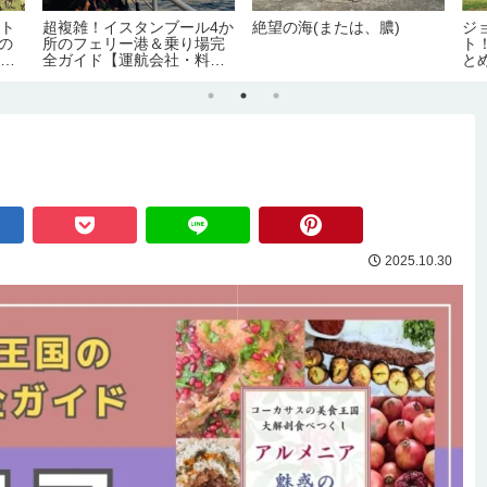
ット
超複雑！イスタンブール4か
絶望の海(または、膿)
ジ
4の
所のフェリー港＆乗り場完
ト
場ま
全ガイド【運航会社・料
と
金・主な路線】
要
2025.10.30