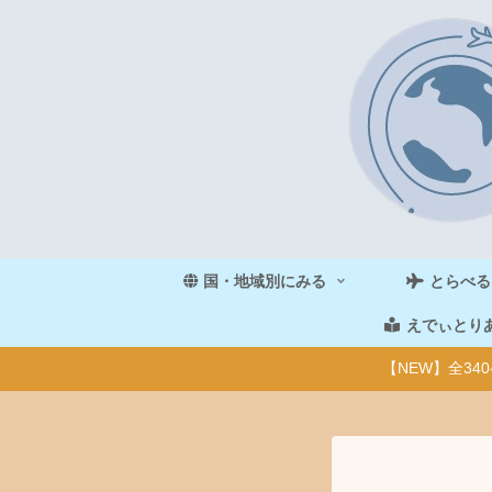
国・地域別にみる
とらべる
えでぃとり
【NEW】全3