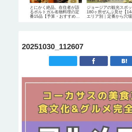
理の本場の味
とにかく絶品。在住者が語
ジョージアの観光スポ
シュクメル
るポルトガル名物料理の定
180ヶ所ぜんぶ見せ【1
・作り方【の
番15品【予算・おすすめレ
エリア別｜定番から穴
11】
ストラン情報】
で】
20251030_112607