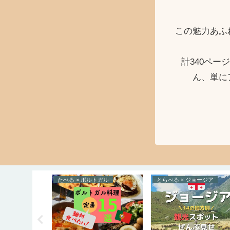
この魅力あふ
計340ペ
ん、単に
たべる × ポルトガル
とらべる × ジョージア