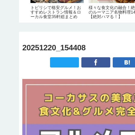
は、膿)
トビリシで格安グルメ！お
様々な食文化の融合！
すすめレストラン情報＆ロ
のルーマニア名物料理1
ーカル食堂35軒総まとめ
【絶対ハマる！】
20251220_154408