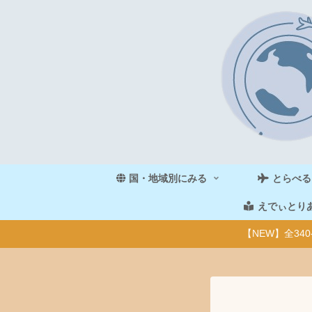
国・地域別にみる
とらべる
えでぃとり
【NEW】全3