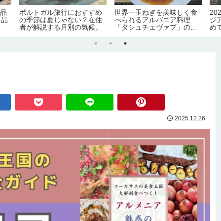
絶品
ポルトガル旅行におすすめ
世界一玉ねぎを美味しく食
2
4品
の季節は夏じゃない？在住
べられるアルバニア料理
ジ
者が解説する月別の気候。
「タシュチェヴァプ」のレ
め
シピ・作り方【のぶよキッ
化
チン#16】
証
害
2025.12.26