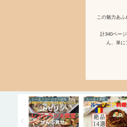
この魅力あふ
計340ペ
ん、単に
たべる × コーカサス諸国
たべる × 東欧