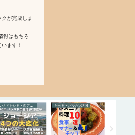
ックが完成しま
情報はもちろ
ています！
らいふすたいる × 西アジア
たべる × バルカン諸国
とらべる × 