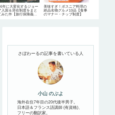
026年に大変化するジョー
美味すぎ！ボスニア料理の
ジョージアの
ア入国＆滞在制度をまと
絶品名物グルメ10品【食事
180ヶ所ぜん
てみた件【旅行保険義務
のマナー・チップ制度】
エリア別｜定
｜労働許可証＆滞在許可
で】
の義務化｜観光地化の弊
】
さぼわーるの記事を書いている人
小山 のぶよ
海外在住7年目の20代後半男子。
日本語＆フランス語講師 (有資格)、
フリーの翻訳家。