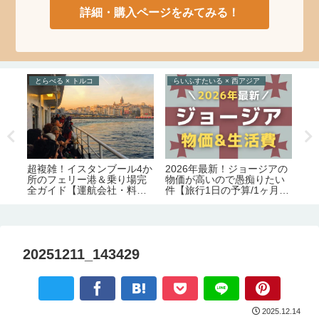
詳細・購入ページをみてみる！
とらべる × トルコ
らいふすたいる × 西アジア
た
ト
2026年最新！ジョージアの
超複雑！イスタンブール4か
と
の
物価が高いので愚痴りたい
所のフェリー港＆乗り場完
る
ま
件【旅行1日の予算/1ヶ月の
全ガイド【運航会社・料
番
生活費】
金・主な路線】
ス
20251211_143429
2025.12.14