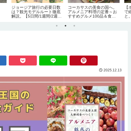
ジョージア旅行の必要日数
コーカサスの美食の国へ。
【
は？観光モデルルート徹底
アルメニア料理の定番～お
で
解説。【5日間/1週間/2週
すすめグルメ100品＆食文
と
間】
化完全ガイド
情
2025.12.13