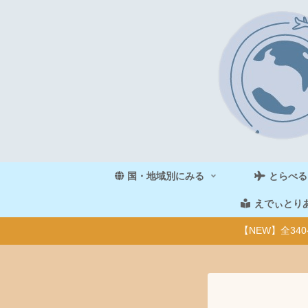
国・地域別にみる
とらべる
えでぃとり
【NEW】全3