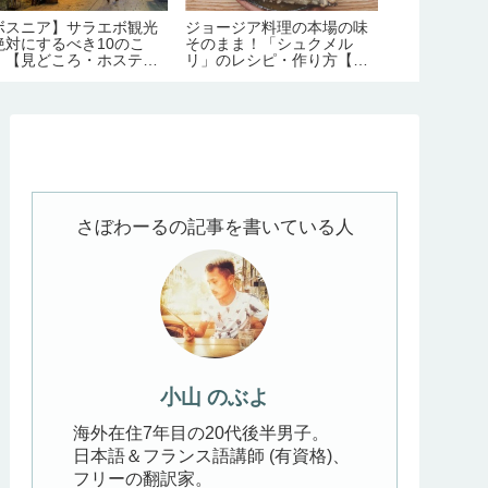
ボスニア】サラエボ観光
ジョージア料理の本場の味
とにかく絶品
絶対にするべき10のこ
そのまま！「シュクメル
るポルトガル
。【見どころ・ホステル
リ」のレシピ・作り方【の
番15品【予
報】
ぶよキッチン#11】
ストラン情報
さぼわーるの記事を書いている人
小山 のぶよ
海外在住7年目の20代後半男子。
日本語＆フランス語講師 (有資格)、
フリーの翻訳家。