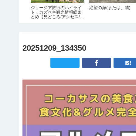
行におすすめ
ジョージア旅行のハイライ
絶望の海(または、膿)
ゃない？在住
ト！カズベキ観光情報総ま
月別の気候。
とめ【見どころ/アクセス/必
要日数/季節/宿泊/注意点】
20251209_134350