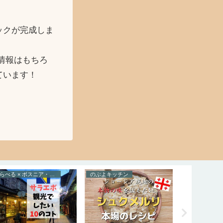
ックが完成しま
情報はもちろ
ています！
とらべる × ボスニア・ヘルツェゴビナ
のぶよキッチン
たべる × ポル