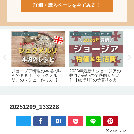
詳細・購入ページをみてみる！
のぶよキッチン
らいふすたいる × 西アジア
と
食
ジョージア料理の本場の味
2026年最新！ジョージアの
ジ
そのまま！「シュクメル
物価が高いので愚痴りたい
シ
レ
リ」のレシピ・作り方【の
件【旅行1日の予算/1ヶ月の
通
ッ
ぶよキッチン#11】
生活費】
メ
20251209_133228
2025.12.13