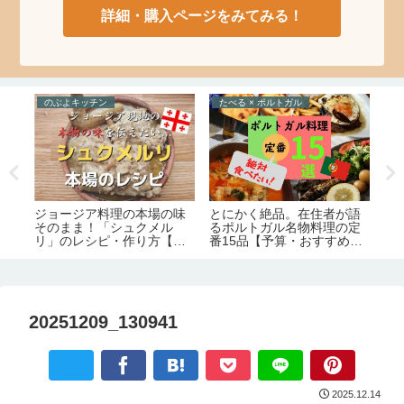
詳細・購入ページをみてみる！
のぶよキッチン
たべる × ポルトガル
と
ジョージア料理の本場の味
ポ
とにかく絶品。在住者が語
そのまま！「シュクメル
の
るポルトガル名物料理の定
リ」のレシピ・作り方【の
者
番15品【予算・おすすめレ
ぶよキッチン#11】
ストラン情報】
20251209_130941
2025.12.14