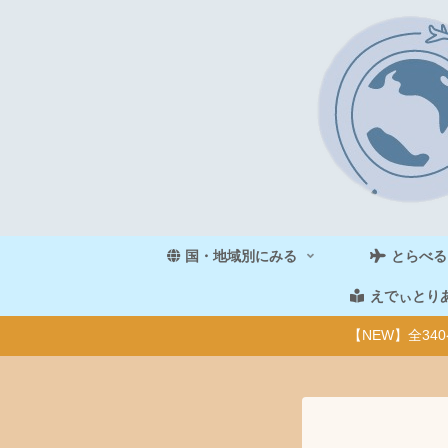
国・地域別にみる
とらべる
えでぃとり
【NEW】全3