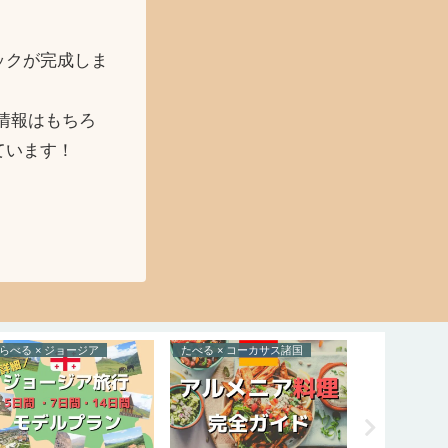
ックが完成しま
情報はもちろ
ています！
らべる × ジョージア
たべる × コーカサス諸国
とらべる × 