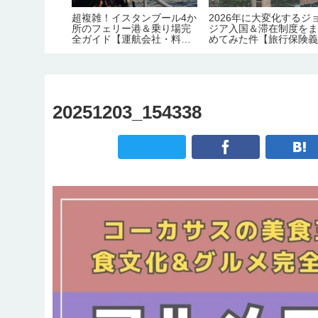
。在住者が語
超複雑！イスタンブール4か
2026年に大変化するジ
名物料理の定
所のフェリー港＆乗り場完
ジア入国＆滞在制度を
・おすすめレ
全ガイド【運航会社・料
めてみた件【旅行保険
】
金・主な路線】
化｜労働許可証＆滞在
証の義務化｜観光地化
害】
20251203_154338