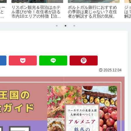
ョー
リスボン観光＆宿泊はホテ
ポルトガル旅行におすすめ
ジ
まと
ル選びが命！在住者が語る
の季節は夏じゃない？在住
は
義務
市内10エリアの特徴【治
者が解説する月別の気候。
解説
許可
安・交通・おすすめ度】
間
の弊
2025.12.04