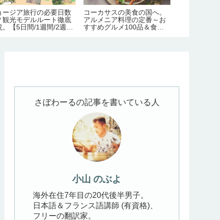
ョージア旅行の必要日数
コーカサスの美食の国へ。
ジョージアの
？観光モデルルート徹底
アルメニア料理の定番～お
180ヶ所ぜん
。【5日間/1週間/2週
すすめグルメ100品＆食文
エリア別｜定
】
化完全ガイド
で】
さぼわーるの記事を書いている人
小山 のぶよ
海外在住7年目の20代後半男子。
日本語＆フランス語講師 (有資格)、
フリーの翻訳家。