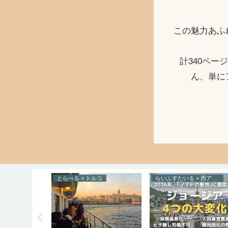
この魅力あふ
計340ペ
ん、単に
トガル
とらべる × トルコ
らいふすたいる × 西アジア