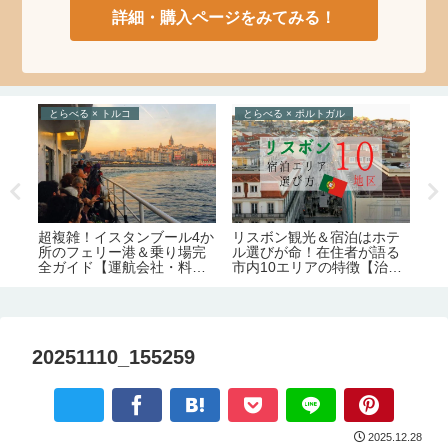
詳細・購入ページをみてみる！
とらべる × トルコ
とらべる × ポルトガル
と
ポ
。
超複雑！イスタンブール4か
リスボン観光＆宿泊はホテ
の
お
所のフェリー港＆乗り場完
ル選びが命！在住者が語る
者
文化
全ガイド【運航会社・料
市内10エリアの特徴【治
金・主な路線】
安・交通・おすすめ度】
20251110_155259
2025.12.28