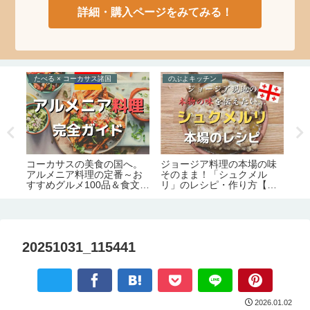
詳細・購入ページをみてみる！
たべる × コーカサス諸国
のぶよキッチン
た
イ
ジョージア料理の本場の味
ト
コーカサスの美食の国へ。
交
そのまま！「シュクメル
す
アルメニア料理の定番～お
グル
リ」のレシピ・作り方【の
ー
すすめグルメ100品＆食文化
ぶよキッチン#11】
完全ガイド
20251031_115441
2026.01.02