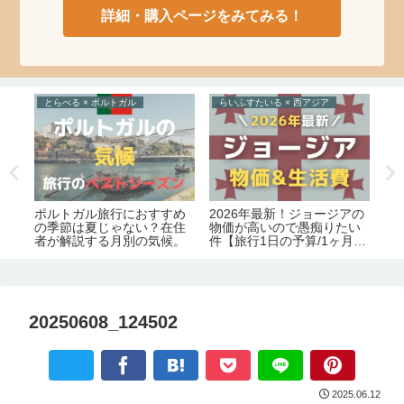
詳細・購入ページをみてみる！
とらべる × ポルトガル
らいふすたいる × 西アジア
え
数
ポルトガル旅行におすすめ
2026年最新！ジョージアの
絶
底
の季節は夏じゃない？在住
物価が高いので愚痴りたい
週
者が解説する月別の気候。
件【旅行1日の予算/1ヶ月の
生活費】
20250608_124502
2025.06.12