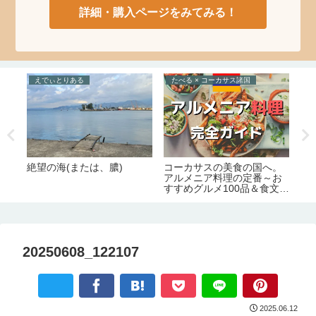
詳細・購入ページをみてみる！
えでぃとりある
たべる × コーカサス諸国
と
絶望の海(または、膿)
4か
コーカサスの美食の国へ。
ジ
完
アルメニア料理の定番～お
ト
すすめグルメ100品＆食文化
と
完全ガイド
要
20250608_122107
2025.06.12